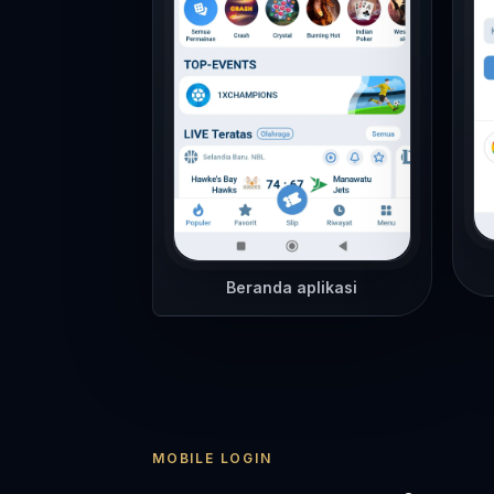
Beranda aplikasi
MOBILE LOGIN