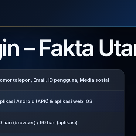
in – Fakta Ut
omor telepon, Email, ID pengguna, Media sosial
plikasi Android (APK) & aplikasi web iOS
0 hari (browser) / 90 hari (aplikasi)