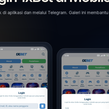
k di aplikasi dan melalui Telegram. Galeri ini memba