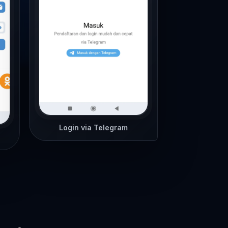
Login via Telegram