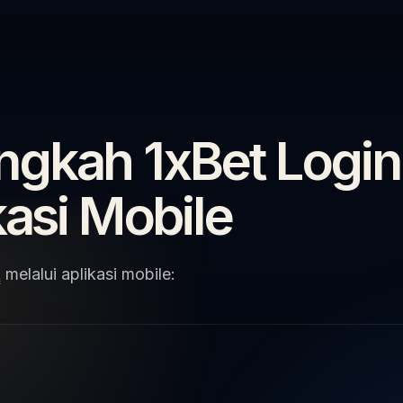
gkah 1xBet Login
kasi Mobile
t
melalui aplikasi mobile: