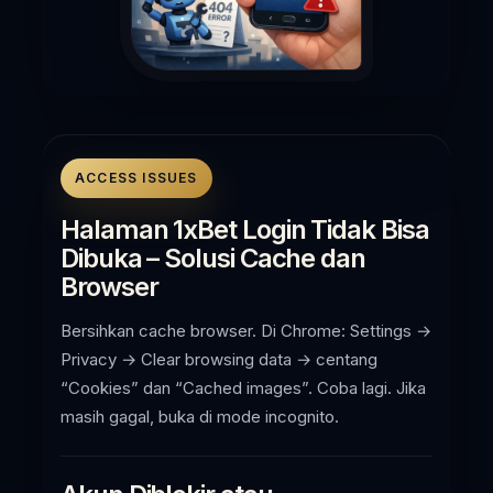
ACCESS ISSUES
Halaman 1xBet Login Tidak Bisa
Dibuka – Solusi Cache dan
Browser
Bersihkan cache browser. Di Chrome: Settings →
Privacy → Clear browsing data → centang
“Cookies” dan “Cached images”. Coba lagi. Jika
masih gagal, buka di mode incognito.