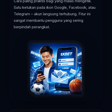
Cara paling praktis bagi yang malas mengetik.
Satu ketukan pada ikon Google, Facebook, atau
Telegram – akun langsung terhubung. Fitur ini
sangat membantu pengguna yang sering
berpindah perangkat.