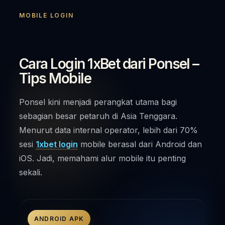
MOBILE LOGIN
Cara Login 1xBet dari Ponsel –
Tips Mobile
Ponsel kini menjadi perangkat utama bagi
sebagian besar petaruh di Asia Tenggara.
Menurut data internal operator, lebih dari 70%
sesi
1xbet login
mobile berasal dari Android dan
iOS. Jadi, memahami alur mobile itu penting
sekali.
ANDROID APK