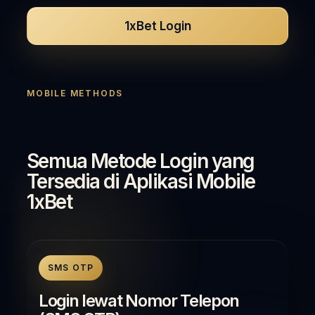
1xBet Login
MOBILE METHODS
Semua Metode Login yang
Tersedia di Aplikasi Mobile
1xBet
SMS OTP
Login lewat Nomor Telepon