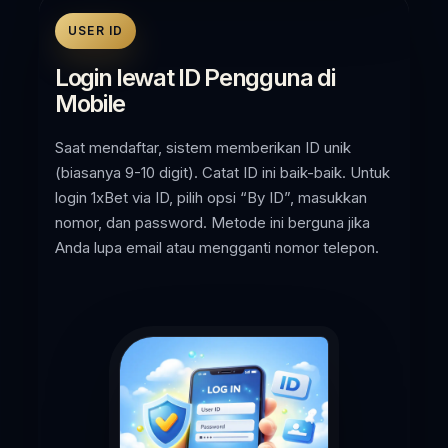
USER ID
Login lewat ID Pengguna di
Mobile
Saat mendaftar, sistem memberikan ID unik
(biasanya 9-10 digit). Catat ID ini baik-baik. Untuk
login 1xBet via ID, pilih opsi “By ID”, masukkan
nomor, dan password. Metode ini berguna jika
Anda lupa email atau mengganti nomor telepon.