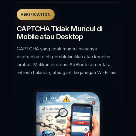
VERIFICATION
CAPTCHA Tidak Muncul di
Mobile atau Desktop
CAPTCHA yang tidak muncul biasanya
disebabkan oleh pemblokir iklan atau koneksi
lambat. Matikan ekstensi AdBlock sementara,
refresh halaman, atau ganti ke jaringan Wi-Fi lain.