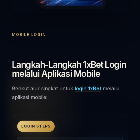
MOBILE LOGIN
Langkah-Langkah 1xBet Login
melalui Aplikasi Mobile
Berikut alur singkat untuk
login 1xBet
melalui
aplikasi mobile:
LOGIN STEPS