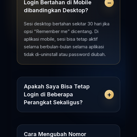
Login Bertahan di Mobile
dibandingkan Desktop?
Sesi desktop bertahan sekitar 30 hari jika
opsi “Remember me” dicentang. Di
aplikasi mobile, sesi bisa tetap aktif
selama berbulan-bulan selama aplikasi
tidak di-uninstall atau password diubah.
Apakah Saya Bisa Tetap
Login di Beberapa
Perangkat Sekaligus?
Cara Mengubah Nomor