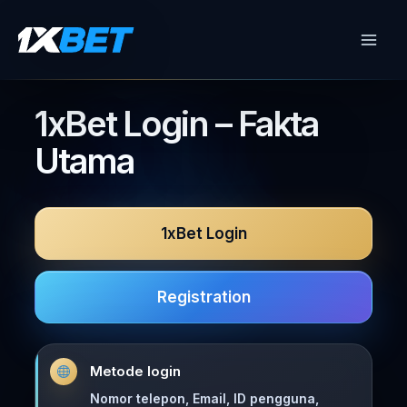
Skip
to
content
1xBet Login – Fakta
Utama
1xBet Login
Registration
Metode login
Nomor telepon, Email, ID pengguna,