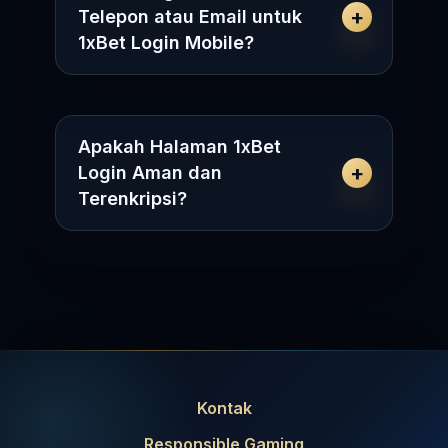
Telepon atau Email untuk
1xBet Login Mobile?
Apakah Halaman 1xBet
Login Aman dan
Terenkripsi?
Kontak
Responsible Gaming