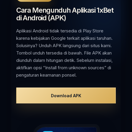
Cara Mengunduh Aplikasi 1xBet
di Android (APK)
Aplikasi Android tidak tersedia di Play Store
karena kebijakan Google terkait aplikasi taruhan.
Solusinya? Unduh APK langsung dari situs kami.
Tombol unduh tersedia di bawah. File APK akan
diunduh dalam hitungan detik. Sebelum instalasi,
aktifkan opsi “Install from unknown sources” di
pengaturan keamanan ponsel.
Download APK